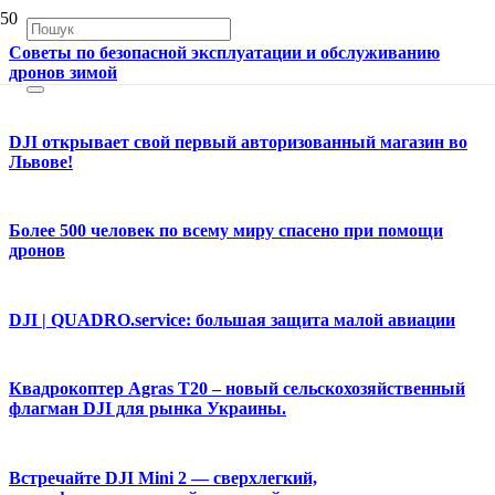
Советы по безопасной эксплуатации и обслуживанию
дронов зимой
DJI открывает свой первый авторизованный магазин во
Львове!
Более 500 человек по всему миру спасено при помощи
дронов
DJI | QUADRO.service: большая защита малой авиации
Квадрокоптер Agras T20 – новый сельскохозяйственный
флагман DJI для рынка Украины.
Встречайте DJI Mini 2 — сверхлегкий,