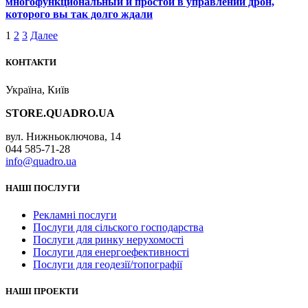
многофункциональный и простой в управлении дрон,
которого вы так долго ждали
1
2
3
Далее
КОНТАКТИ
Україна, Київ
STORE.QUADRO.UA
вул. Нижньоключова, 14
044 585-71-28
info@quadro.ua
НАШІ ПОСЛУГИ
Рекламні послуги
Послуги для сільского господарства
Послуги для ринку нерухомості
Послуги для енергоефективності
Послуги для геодезії/топографії
НАШІ ПРОЕКТИ