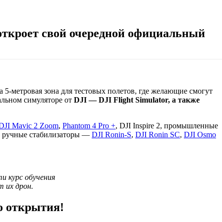
ткроет свой очередной официальный
а 5-метровая зона для тестовых полетов, где желающие смогут
иальном симуляторе от
DJI — DJI Flight Simulator, а также
DJI Mavic 2 Zoom
,
Phantom 4 Pro +
, DJI Inspire 2, промышленные
е ручные стабилизаторы —
DJI Ronin-S
,
DJI Ronin SC
,
DJI Osmo
и курс обучения
 их дрон.
о открытия!