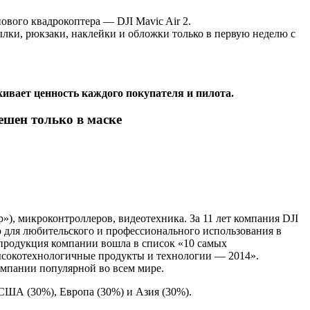
вого квадрокоптера — DJI Mavic Air 2.
лки, рюкзаки, наклейки и обложки только в первую неделю с
ивает ценность каждого покупателя и пилота.
ешен только в маске
), микроконтроллеров, видеотехника. За 11 лет компания DJI
 для любительского и профессионального использования в
у продукция компании вошла в список «10 самых
ысокотехнологичные продукты и технологии — 2014».
омпании популярной во всем мире.
США (30%), Европа (30%) и Азия (30%).