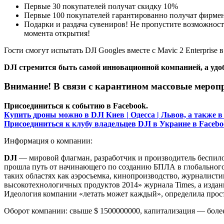
Первые 30 покупателей получат скидку 10%
Первые 100 покупателей гарантированно получат фирменн
Подарки и раздача сувениров! Не пропустите возможност
момента открытия!
Гости смогут испытать DJI Googles вместе с Mavic 2 Enterprise
DJI стремится быть самой инновационной компанией, а удо
Внимание! В связи с карантином массовые меропри
Присоединиться к событию в Facebook.
Купить дроны можно в DJI Киев | Одесса | Львов, а также в
Присоединиться к клубу владельцев DJI в Украине в Facebo
Информация о компании:
DJI
— мировой флагман, разработчик и производитель беспилот
прошла путь от начинающего по созданию БПЛА в глобального 
таких областях как аэросъемка, кинопроизводство, журналистик
высокотехнологичных продуктов 2014» журнала Times, а изда
Идеология компании «летать может каждый», определила прос
Оборот компании: свыше $ 1500000000, капитализация — более