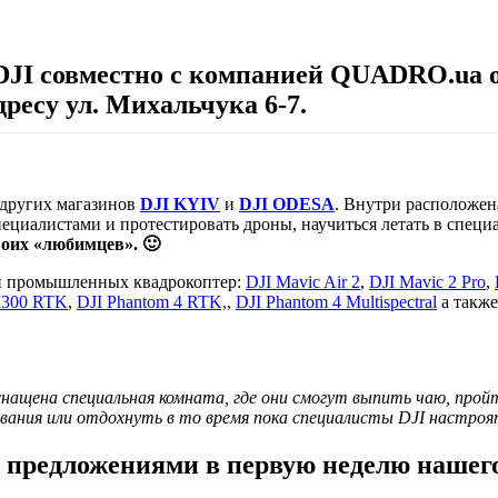
DJI
совместно с компанией
QUADRO.ua
о
дресу ул. Михальчука 6-7.
 других магазинов
DJI KYIV
и
DJI ODESA
. Внутри расположен
пециалистами и протестировать дроны, научиться летать в спец
воих «любимцев». 🙂
 и промышленных квадрокоптер:
DJI Mavic Air 2
,
DJI Mavic 2 Pro
,
M300 RTK
,
DJI Phantom 4 RTK,
,
DJI Phantom 4 Multispectral
а такж
снащена специальная комната, где они смогут выпить чаю, пройт
вания или отдохнуть в то время пока специалисты DJI настроят
предложениями в первую неделю нашег