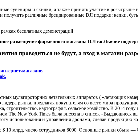
ые сувениры и скидки, а также принять участие в розыгрыше но
и получить различные брендированные DJI подарки: кепки, буты
 в рамках бесплатных демонстраций
бное размещение фирменного магазина DJI во Львове подчерк
ятия проводиться не будут, а вход в магазин разр
 интернет-магазине.
ok.
ных мультироторних летательных аппаратов ( «летающих камер»
лидера рынка, предлагая покупателям со всего мира продукцию
а, строительство, картография, сельское хозяйство. В 2014 год
нием The New York Times была внесена в список «Выдающиеся в
тоту использования и управления дронами, сделав продукцию к
 $ 10 млрд, число сотрудников 6000. Основные рынки сбыта — 