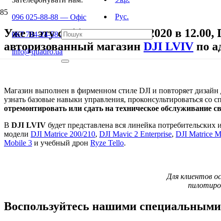
Рус.
096 025-88-88 — Офіс
Уже в эту субботу 20 июня 2020 в 12.00,
067 704-24-58 — Сервіс
авторизованный магазин
DJI LVIV
по а
info@quadro.ua
Магазин выполнен в фирменном стиле DJI и повторяет дизайн
узнать базовые навыки управления, проконсультироваться со с
отремонтировать или сдать на техническое обслуживание с
В
DJI LVIV
будет представлена вся линейка потребительских
модели
DJI Matrice 200/210
,
DJI Mavic 2 Enterprise
,
DJI Matrice 
Mobile 3
и учебный дрон
Ryze Tello
.
Для клиентов о
пилотиро
Воспользуйтесь нашими специальными 