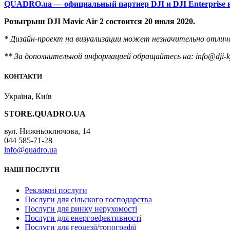
QUADRO.ua — официальный партнер DJI и DJI Enterprise 
Розыгрыш DJI Mavic Air 2 состоится 20 июля 2020.
* Дизайн-проект на визуализации может незначительно отлич
** За дополнительной информацией обращайтесь на: info@dji-k
КОНТАКТИ
Україна, Київ
STORE.QUADRO.UA
вул. Нижньоключова, 14
044 585-71-28
info@quadro.ua
НАШІ ПОСЛУГИ
Рекламні послуги
Послуги для сільского господарства
Послуги для ринку нерухомості
Послуги для енергоефективності
Послуги для геодезії/топографії