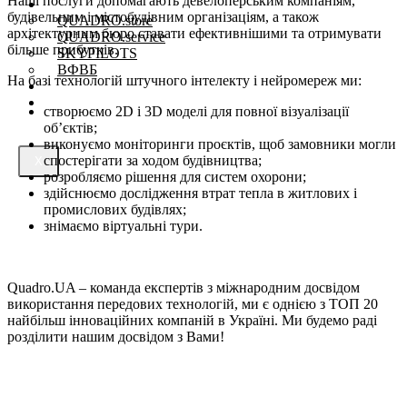
Наші послуги допомагають девелоперським компаніям,
Проєкти
будівельним і містобудівним організаціям, а також
QUADRO.store
архітектурним бюро ставати ефективнішими та отримувати
QUADRO.service
більше прибутків.
SKYPILOTS
ВФВБ
На базі технологій штучного інтелекту і нейромереж ми:
Магазин Рішень
Про компанію
створюємо 2D і 3D моделі для повної візуалізації
об’єктів;
виконуємо моніторинги проєктів, щоб замовники могли
спостерігати за ходом будівництва;
X
розробляємо рішення для систем охорони;
здійснюємо дослідження втрат тепла в житлових і
промислових будівлях;
знімаємо віртуальні тури.
Quadro.UA – команда експертів з міжнародним досвідом
використання передових технологій, ми є однією з ТОП 20
найбільш інноваційних компаній в Україні. Ми будемо раді
розділити нашим досвідом з Вами!