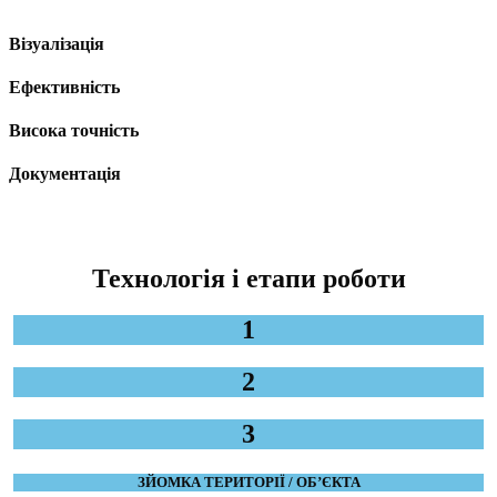
Візуалізація
Ефективність
Висока точність
Документація
Технологія і етапи роботи
1
2
3
ЗЙОМКА ТЕРИТОРІЇ / ОБ’ЄКТА