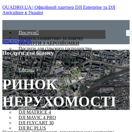
QUADRO.UA | Офіційний партнер DJI Enterprise та DJI
Agriculture в Україні
Послуги
Послуги з порятунку та пошуку
096 025-88-88
ПОСЛУГИ З АЕРОЗЙОМКИ
Послуги для сільского господарства
Послуги для бізнесу
Послуги для ринку нерухомості
Послуги для енергоефективності
Послуги для геодезії/топографії
Сфери
Видобувна промисловість
РИНОК
Енергетика
Оперативна картографія
Ринок страхування
НЕРУХОМОСТІ
Телекомунікації
СІЛЬСЬКЕ ГОСПОДАРСТВО
Дрони
DJI MATRICE 4
DJI MAVIC 4 PRO
DJI FLYCART 30
DJI RC PLUS