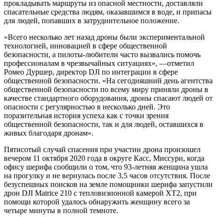
прокладывать маршруты из опасной местности, доставляли
спасательные средства людям, оказавшимся в воде, и припасы
для людей, попавших в затруднительное положение.
«Всего несколько лет назад дроны были экспериментальной
технологией, инновацией в сфере общественной
безопасности, а пилоты-любители часто вызвались помочь
профессионалам в чрезвычайных ситуациях», —отметил
Ромео Дуршер, директор DJI по интеграции в сфере
общественной безопасности. «На сегодняшний день агентства
общественной безопасности по всему миру приняли дроны в
качестве стандартного оборудования, дроны спасают людей от
опасности с регулярностью в несколько дней. Это
поразительная история успеха как с точки зрения
общественной безопасности, так и для людей, оставшихся в
живых благодаря дронам».
Пятисотый случай спасения при участии дрона произошел
вечером 11 октября 2020 года в округе Касс, Миссури, когда
офису шерифа сообщили о том, что 93-летняя женщина ушла
на прогулку и не вернулась после 3,5 часов отсутствия. После
безуспешных поисков на земле помощники шерифа запустили
дрон DJI Matrice 210 с тепловизионной камерой XT2, при
помощи которой удалось обнаружить женщину всего за
четыре минуты в полной темноте.