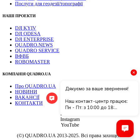
Послуги для геодезії/топографії
НАШІ ПРОЕКТИ
DJI KYIV
DJI ODESA
DJI ENTERPRISE
QUADRO.NEWS
QUADRO SERVICE
ВФВБ
ROBOMASTER
КОМПАНІЯ QUADRO.UA
Про QUADRO.UA
НОВИНИ
ВАКАНСІЇ
КОНТАКТИ
Facebook
Instagram
YouTube
(©) QUADRO.UA 2013-2025. Всі права захищено