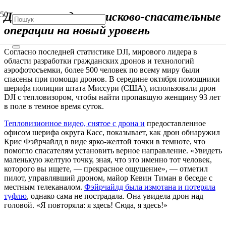
Дроны выводят поисково-спасательные
операции на новый уровень
Согласно последней статистике DJI, мирового лидера в
области разработки гражданских дронов и технологий
аэрофотосъемки, более 500 человек по всему миру были
спасены при помощи дронов. В середине октября помощники
шерифа полиции штата Миссури (США), использовали дрон
DJI с тепловизором, чтобы найти пропавшую женщину 93 лет
в поле в темное время суток.
Тепловизионное видео, снятое с дрона и
предоставленное
офисом шерифа округа Касс, показывает, как дрон обнаружил
Крис Фэйрчайлд в виде ярко-желтой точки в темноте, что
помогло спасателям установить верное направление. «Увидеть
маленькую желтую точку, зная, что это именно тот человек,
которого вы ищете, — прекрасное ощущение», — отметил
пилот, управлявший дроном, майор Кевин Тиман в беседе с
местным телеканалом.
Фэйрчайлд была измотана и потеряла
туфлю
, однако сама не пострадала. Она увидела дрон над
головой. «Я повторяла: я здесь! Сюда, я здесь!»