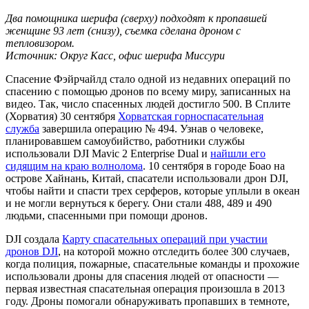
Два помощника шерифа (сверху) подходят к пропавшей
женщине 93 лет (снизу), съемка сделана дроном с
тепловизором.
Источник: Округ Касс, офис шерифа Миссури
Спасение Фэйрчайлд стало одной из недавних операций по
спасению с помощью дронов по всему миру, записанных на
видео. Так, число спасенных людей достигло 500. В Сплите
(Хорватия) 30 сентября
Хорватская горноспасательная
служба
завершила операцию № 494. Узнав о человеке,
планировавшем самоубийство, работники службы
использовали DJI Mavic 2 Enterprise Dual и
найшли его
сидящим на краю волнолома
. 10 сентября в городе Боао на
острове Хайнань, Китай, спасатели использовали дрон DJI,
чтобы найти и спасти трех серферов, которые уплыли в океан
и не могли вернуться к берегу. Они стали 488, 489 и 490
людьми, спасенными при помощи дронов.
DJI создала
Карту спасательных операций при участии
дронов DJI
, на которой можно отследить более 300 случаев,
когда полиция, пожарные, спасательные команды и прохожие
использовали дроны для спасения людей от опасности —
первая известная спасательная операция произошла в 2013
году. Дроны помогали обнаруживать пропавших в темноте,