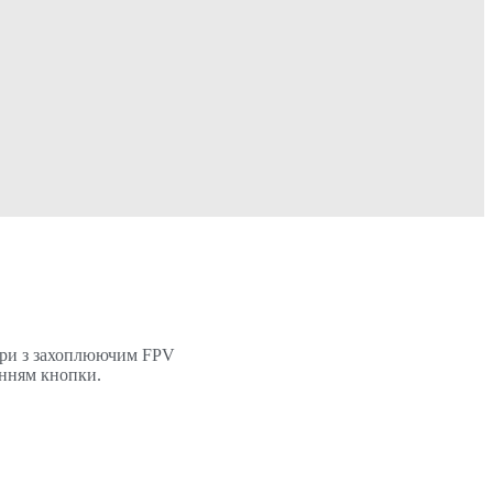
 гри з захоплюючим FPV
анням кнопки.