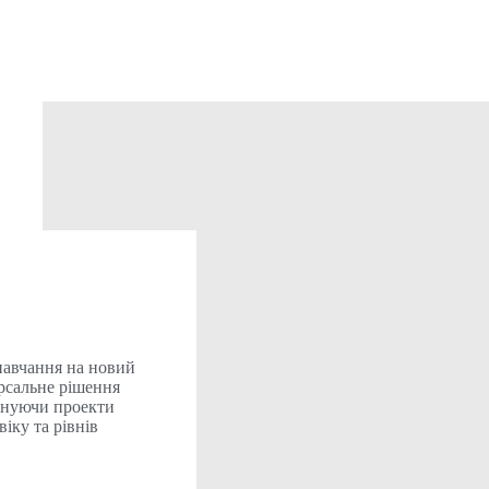
авчання на новий
ерсальне рішення
онуючи проекти
іку та рівнів