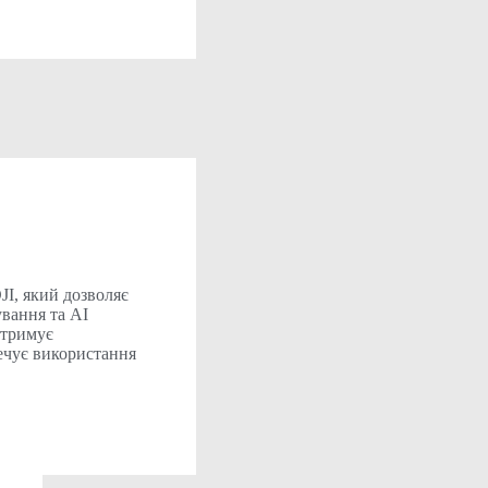
JI, який дозволяє
ування та AI
дтримує
печує використання