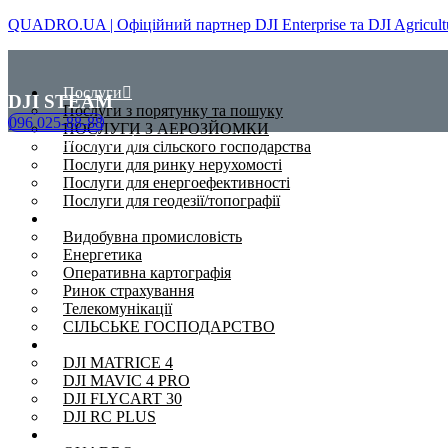
QUADRO.UA | Офіційний партнер DJI Enterprise та DJI Agricultu
Послуги
DJI STEAM
Послуги з порятунку та пошуку
096 025-88-88
ПОСЛУГИ З АЕРОЗЙОМКИ
Нехай творчість літає
Послуги для сільского господарства
Послуги для ринку нерухомості
Послуги для енергоефективності
Послуги для геодезії/топографії
Сфери
Видобувна промисловість
Енергетика
Оперативна картографія
Ринок страхування
Телекомунікації
СІЛЬСЬКЕ ГОСПОДАРСТВО
Дрони
DJI MATRICE 4
DJI MAVIC 4 PRO
DJI FLYCART 30
DJI RC PLUS
Проєкти