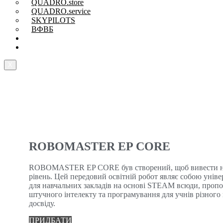
QUADRO.store
QUADRO.service
SKYPILOTS
ВФВБ
Магазин Рішень
Про компанію
X
ROBOMASTER EP CORE
ROBOMASTER EP CORE був створений, щоб вивести н
рівень. Цей передовий освітній робот являє собою унів
для навчальних закладів на основі STEAM всюди, проп
штучного інтелекту та програмування для учнів різного в
досвіду.
ПРИДБАТИ