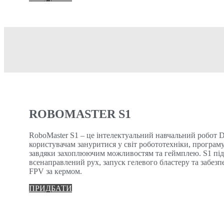
ROBOMASTER S1
RoboMaster S1 – це інтелектуальний навчальний робот D
користувачам зануритися у світ робототехніки, програм
завдяки захоплюючим можливостям та геймплею. S1 пі
всенаправлений рух, запуск гелевого бластеру та забез
FPV за кермом.
ПРИДБАТИ