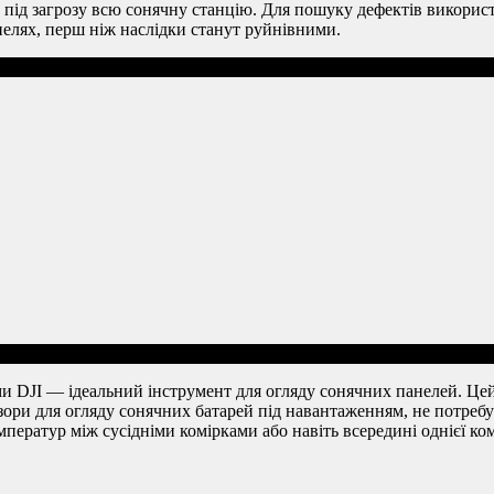
 під загрозу всю сонячну станцію. Для пошуку дефектів викорис
нелях, перш ніж наслідки станут руйнівними.
ами DJI — ідеальний інструмент для огляду сонячних панелей. Це
ри для огляду сонячних батарей під навантаженням, не потребую
ператур між сусідніми комірками або навіть всередині однієї ко