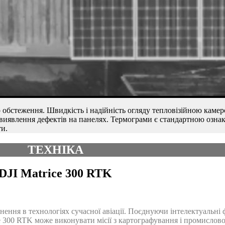
о обстеження. Швидкість і надійність огляду тепловізійною каме
явлення дефектів на панелях. Термограми є стандартною ознакою
ти.
ТЕХНІКА
DJI Matrice 300 RTK
нення в технологіях сучасної авіації. Поєднуючи інтелектуальні 
300 RTK може виконувати місії з картографування і промислової