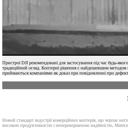
Пристрої DJI рекомендовані для застосування під час будь-яког
традиційний огляд. Коптерні рішення є найдешевшим методом ви
приймаються компаніями як доказ при повідомленні про дефек
Новий стандарт індустрії комерційних коптерів, що черпає натх
високою продуктивністю і неперевершеною надійністю, Matrice 