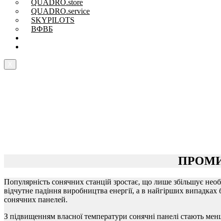
QUADRO.store
QUADRO.service
SKYPILOTS
ВФВБ
Магазин Рішень
Про компанію
X
ПРОМИ
Популярність сонячних станцій зростає, що лише збільшує необ
відчутне падіння виробництва енергії, а в найгірших випадка
сонячних панелей.
З підвищенням власної температури сонячні панелі стають мен