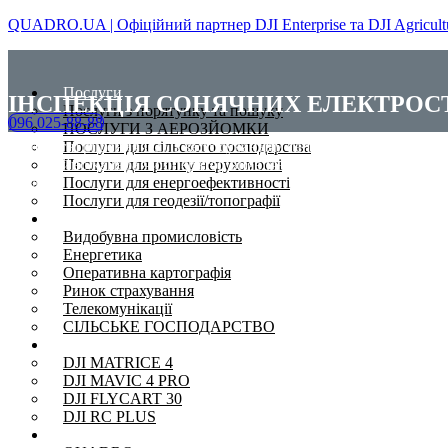
QUADRO.UA | Офіційний партнер DJI Enterprise та DJI Agricultu
Послуги
ІНСПЕКЦІЯ СОНЯЧНИХ ЕЛЕКТРОС
Послуги з порятунку та пошуку
096 025-88-88
ПОСЛУГИ З АЕРОЗЙОМКИ
Безпілотні рішення DJI із застосуванням тепловізійних камер 
Послуги для сільского господарства
час. Щойно камера чи оператор виявляють несправні панелі, в
Послуги для ринку нерухомості
аналізу.
Послуги для енергоефективності
Послуги для геодезії/топографії
Сфери
Видобувна промисловість
Енергетика
Оперативна картографія
Ринок страхування
Телекомунікації
СІЛЬСЬКЕ ГОСПОДАРСТВО
Дрони
DJI MATRICE 4
DJI MAVIC 4 PRO
DJI FLYCART 30
DJI RC PLUS
Проєкти