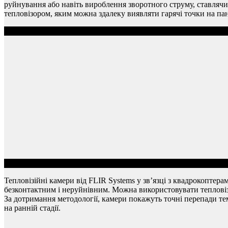
руйнування або навіть вироблення зворотного струму, ставлячи
тепловізором, яким можна здалеку виявляти гарячі точки на па
Тепловізійні камери від FLIR Systems у зв’язці з квадрокоптер
безконтактним і неруйнівним. Можна використовувати тепловізо
За дотримання методології, камери покажуть точні перепади тем
на ранній стадії.