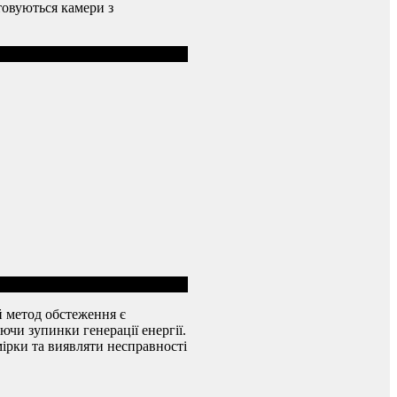
товуються камери з
й метод обстеження є
чи зупинки генерації енергії.
мірки та виявляти несправності