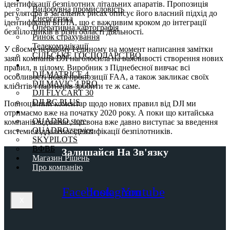
ідентифікації безпілотних літальних апаратів. Пропозиція
Видобувна промисловість
регулятора в загальних рисах описує його власний підхід до
Енергетика
ідентифікації БПЛА, що є важливим кроком до інтеграції
Оперативна картографія
безпілотників в різні області діяльності.
Ринок страхування
Телекомунікації
У своєму першому і єдиному на момент написання замітки
СІЛЬСЬКЕ ГОСПОДАРСТВО
заяві компанія DJI наголосила на важливості створення нових
Дрони
правил, в цілому. Виробник з Піднебесної вивчає всі
DJI MATRICE 4
особливості нової пропозиції FAA, а також закликає своїх
DJI MAVIC 4 PRO
клієнтів і партнерів зробити те ж саме.
DJI FLYCART 30
DJI RC PLUS
Повноцінний коментар щодо нових правил від DJI ми
Проєкти
отримаємо вже на початку 2020 року. А поки що китайська
QUADRO.store
компанія відзначає, що вона вже давно виступає за введення
QUADRO.service
системи віддаленої ідентифікації безпілотників.
SKYPILOTS
ВФВБ
Залишайся На Зв'язку
Магазин Рішень
Про компанію
Facebook
Instagram
Youtube
X