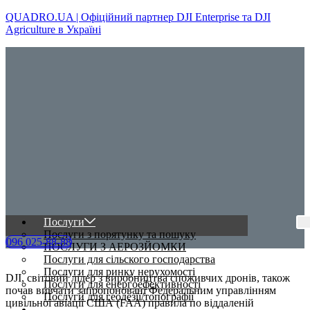
QUADRO.UA | Офіційний партнер DJI Enterprise та DJI
Agriculture в Україні
Послуги
Послуги з порятунку та пошуку
096 025-88-88
ПОСЛУГИ З АЕРОЗЙОМКИ
Послуги для сільского господарства
Послуги для ринку нерухомості
DJI, світовий лідер з виробництва споживчих дронів, також
Послуги для енергоефективності
почав вивчати запропоновані Федеральним управлінням
Послуги для геодезії/топографії
цивільної авіації США (FAA) правила по віддаленій
Сфери