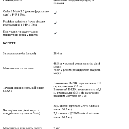
польоті)
Orchard Mode 3.0 (режим фруктового
саду) з P4R і Terra
Precision agriculture (точне сільске
господарство) з P4M і Terra
Планування та редактування
маршрутних точок у повітрі
КОПТЕР
Загальна маса (без батарей)
26.4 кг
66,5 кг у режимі розпилення (на рівні
моря)
Максимальна злітна маса
78 кг у режимі розкидування (на рівні
моря)
Ввімкнений D-RTK: горизонтальна ±10
см, вертикальна ±10 см
Точність паріння (сильный сигнал
Вимкнений D-RTK: горизонтальна ±0,6
GNSS)
м, вертикальна ±0,3 м (із включеним
радарним модулем: ±0,1 м)
20,5 хвилин (@29000 мАг зі злітною
масою 36,5 кг）
Час паріння (на рівні моря, зі
швидкістю вітру менше 3 м/с)
7,8 хвилин（@29000 мАг зі злітною
масою 66,5 кг）
Максимальна швидкість роботи
7 м/с