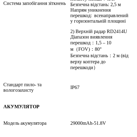
Система запобігання зіткнень
Безпечна відстань: 2,5 м
Напрям уникнення
перешкод: всенаправлений
у горизонтальній площині
2) Верхній радар RD2414U
Діапазон виявлення
перешкод：1,5 – 10
м（FOV)：80°
Безпечна відстань：2 м (від
верху коптера до
перешкоди）
Стандарт пило- та
IP67
вологозахисту
АКУМУЛЯТОР
Модель акумулятора
29000mAh-51.8V