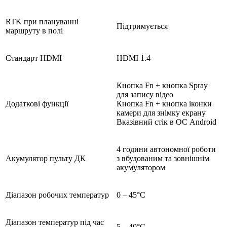
RTK при плануванні
Підтримується
маршруту в полі
Стандарт HDMI
HDMI 1.4
Кнопка Fn + кнопка Spray
для запису відео
Додаткові функції
Кнопка Fn + кнопка іконки
камери для знімку екрану
Вказівний стік в ОС Android
4 години автономної роботи
Акумулятор пульту ДК
з вбудованим та зовнішнім
акумулятором
Діапазон робочих температур
0 – 45°C
Діапазон температур під час
5 – 40°C