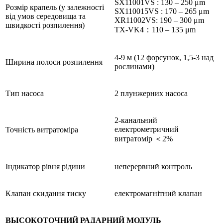
SX11001VS : 130 – 250 μm
Розмір крапель (у залежності
SX110015VS : 170 – 265 μm
від умов середовища та
XR11002VS: 190 – 300 μm
швидкості розпилення)
TX-VK4：110 – 135 μm
4-9 м (12 форсунок, 1,5-3 над
Ширина полоси розпилення
рослинами)
Тип насоса
2 плунжерних насоса
2-канальний
електрометричний
Точність витратоміра
витратомір ＜2%
Індикатор рівня рідини
неперервний контроль
Клапан скидання тиску
електромагнітний клапан
ВЫСОКОТОЧНИЙ РАДАРНИЙ МОДУЛЬ