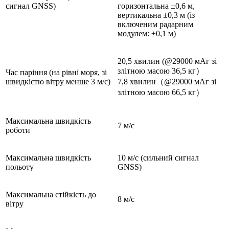
сигнал GNSS)
горизонтальна ±0,6 м,
вертикальна ±0,3 м (із
включеним радарним
модулем: ±0,1 м)
20,5 хвилин (@29000 мАг зі
злітною масою 36,5 кг）
Час паріння (на рівні моря, зі
швидкістю вітру менше 3 м/с)
7,8 хвилин（@29000 мАг зі
злітною масою 66,5 кг）
Максимальна швидкість
7 м/с
роботи
Максимальна швидкість
10 м/с (сильний сигнал
польоту
GNSS)
Максимальна стійкість до
8 м/с
вітру