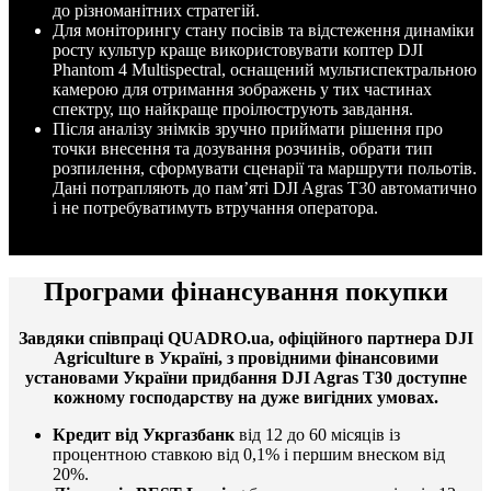
до різноманітних стратегій.
Для моніторингу стану посівів та відстеження динаміки
росту культур краще використовувати коптер DJI
Phantom 4 Multispectral, оснащений мультиспектральною
камерою для отримання зображень у тих частинах
спектру, що найкраще проілюструють завдання.
Після аналізу знімків зручно приймати рішення про
точки внесення та дозування розчинів, обрати тип
розпилення, сформувати сценарії та маршрути польотів.
Дані потрапляють до пам’яті DJI Agras T30 автоматично
і не потребуватимуть втручання оператора.
Програми фінансування покупки
Завдяки співпраці QUADRO.ua, офіційного партнера DJI
Agriculture в Україні, з провідними фінансовими
установами України придбання DJI Agras T30 доступне
кожному господарству на дуже вигідних умовах.
Кредит від Укргазбанк
від 12 до 60 місяців із
процентною ставкою від 0,1% і першим внеском від
20%.