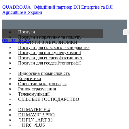
QUADRO.UA | Офіційний партнер DJI Enterprise та DJI
Agriculture в Україні
Послуги
Послуги з порятунку та пошуку
096 025-88-88
ПОСЛУГИ З АЕРОЗЙОМКИ
Послуги для сільского господарства
Послуги для ринку нерухомості
Послуги для енергоефективності
Послуги для геодезії/топографії
Сфери
Видобувна промисловість
Енергетика
Оперативна картографія
Ринок страхування
Телекомунікації
СІЛЬСЬКЕ ГОСПОДАРСТВО
Дрони
AGRAS
DJI MATRICE 4
DJI MAVIC 4 PRO
DJI FLYCART 30
DJI RC PLUS