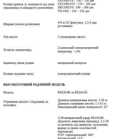
SX11001VS : 130 – 250 μm
SX110015VS : 170 – 265 μm
Розмір крапель (у залежності від умов
XR11002VS: 190 – 300 μm
середовища та швидкості розпилення)
TX-VK4：110 – 135 μm
4-9 м (12 форсунок, 1,5-3 над
Ширина полоси розпилення
рослинами)
Тип насоса
2 плунжерних насоса
2-канальний електрометричний
Точність витратоміра
витратомір ＜2%
Індикатор рівня рідини
неперервний контроль
Клапан скидання тиску
електромагнітний клапан
ВЫСОКОТОЧНИЙ РАДАРНИЙ МОДУЛЬ
Модель
RD2424R та RD2414U
Діапазон вимірювання висоти: 1-30 м
Утримання висоти і слідування за
Діапазон утримання висоти: 1.5-15 м
рельєфом
Максимальний нахил поверхності: 35°
1) Всенаправлений радар RD2424R
Дальність виявлення перешкод: 1,5-30
м (залежить від матеріала, положення,
форми та інших властивостей
перешкоди)
FOV: горизонтальний: 360°
вертикальний: ±15°