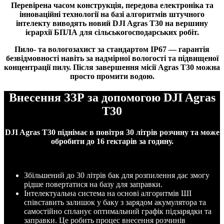
Перевірена часом конструкція, передова електроніка та
інноваційні технології на базі алгоритмів штучного
інтелекту виводять новий DJI Agras T30 на вершину
ієрархії БПЛА для сільськогосподарських робіт.
Пило- та вологозахист за стандартом IP67 — гарантія
безвідмовності навіть за надмірної вологості та підвищеної
концентрації пилу. Після завершення місії Agras T30 можна
просто промити водою.
Внесення ЗЗР за допомогою DJI Agras
T30
DJI Agras T30 піднімає в повітря 30 літрів розчину та може
обробити до 16 гектарів за годину.
Збільшений до 30 літрів бак для розпилення дає змогу
рідше повертатися на базу для заправки.
Інтелектуальна система на основі алгоритмів ШІ
співставить залишок у баку з зарядом акумулятора та
самостійно спланує оптимальний графік підзарядки та
заправки. Це робить процес внесення розчинів