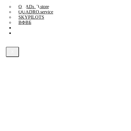
Проєкти
QUADRO.store
QUADRO.service
SKYPILOTS
ВФВБ
T30
Магазин Рішень
Про компанію
X
Новий флагман цифрового сільського
господарства