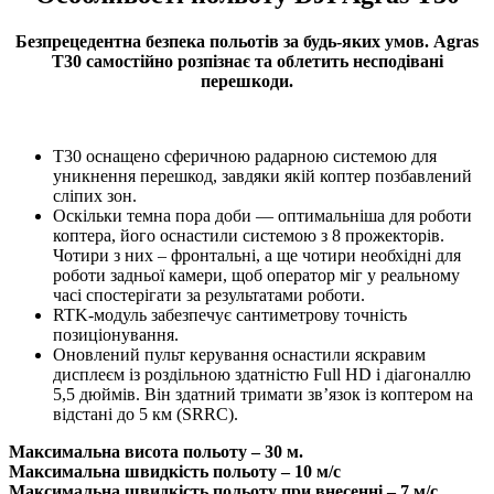
Безпрецедентна безпека польотів за будь-яких умов. Agras
T30 самостійно розпізнає та облетить несподівані
перешкоди.
T30 оснащено сферичною радарною системою для
уникнення перешкод, завдяки якій коптер позбавлений
сліпих зон.
Оскільки темна пора доби — оптимальніша для роботи
коптера, його оснастили системою з 8 прожекторів.
Чотири з них – фронтальні, а ще чотири необхідні для
роботи задньої камери, щоб оператор міг у реальному
часі спостерігати за результатами роботи.
RTK-модуль забезпечує сантиметрову точність
позиціонування.
Оновлений пульт керування оснастили яскравим
дисплеєм із роздільною здатністю Full HD і діагоналлю
5,5 дюймів. Він здатний тримати зв’язок із коптером на
відстані до 5 км (SRRC).
Максимальна висота польоту – 30 м.
Максимальна швидкість польоту – 10 м/с
Максимальна швидкість польоту при внесенні – 7 м/с