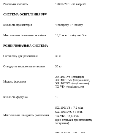
Роздільна здатність
1280×720 15-30 кадрів/с
СИСТЕМА ОСВІТЛЕННЯ FPV
Кількість прожекторів
4 попереду и 4 позаду
Максимальна інтенсивність світла
13,2 люкс із відстані 5 м
РОЗПИЛЮВАЛЬНА СИСТЕМА
Об’єм баку для розпилення
30 л
Стандартне корисне навантаження
30 кг
XR11001VS (стандарт)
XR110015VS (опціонально)
Модель форсунки
XR11002VS (опціонально)
TX-VK4 (опціонально)
Кількість форсунок
16
SX11001VS：7,2 л/хв
SX110015VS：8 л/хв
Максимальна швидкість розпилення
TX-VK4：3,6 л/хв
(дані отримані при наземному
тестуванні)