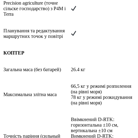
Precision agriculture (точне
сільске господарство) з P4M і
Terra
Планування та редактування
маршрутних точок у повітрі
КОПТЕР
Загальна маса (без батарей)
26.4 кг
66,5 кг у режимі розпилення
(на рівні моря)
Максимальна злітна маса
78 кг у режимі розкидування
(на рівні моря)
Ввімкнений D-RTK:
горизонтальна ±10 см,
вертикальна ±10 см
Точність паріння (сильный
Вимкнений D-RTK: