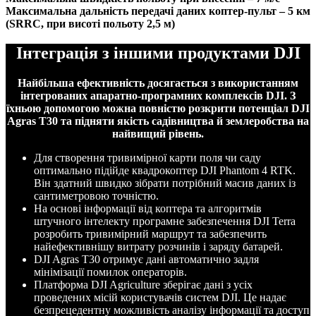
Максимальна дальність передачі даних коптер-пульт – 5 км
(SRRC, при висоті польоту 2,5 м)
Інтеграція з іншими продуктами DJI
Найбільша ефективність досягається з використанням
інтегрованих апаратно-програмних комплексів DJI. З
їхньою допомогою можна повністю розкрити потенціал DJI
Agras T30 та підняти якість садівництва й землеробства на
найвищий рівень.
Для створення тривимірної карти поля чи саду
оптимально підійде квадрокоптер DJI Phantom 4 RTK.
Він здатний швидко зібрати потрібний масив даних із
сантиметровою точністю.
На основі інформації від коптера та алгоритмів
штучного інтелекту програмне забезпечення DJI Terra
розробить тривимірний маршрут та забезпечить
найефективнішу витрату розчинів і заряду батарей.
DJI Agras T30 отримує дані автоматично задля
мінімізації помилок операторів.
Платформа DJI Agriculture зберігає дані з усіх
проведених місій користувачів систем DJI. Це надає
безпрецедентну можливість аналізу інформації та доступ