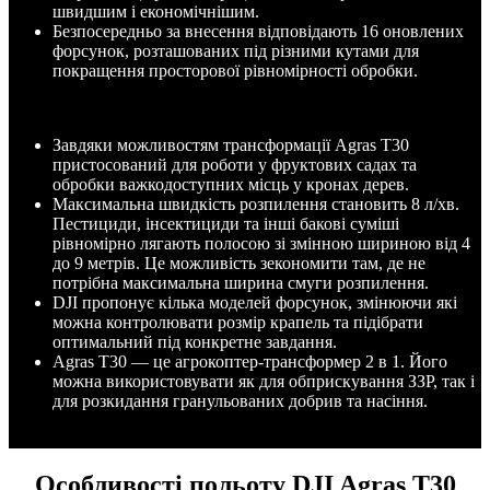
швидшим і економічнішим.
Безпосередньо за внесення відповідають 16 оновлених
форсунок, розташованих під різними кутами для
покращення просторової рівномірності обробки.
Завдяки можливостям трансформації Agras T30
пристосований для роботи у фруктових садах та
обробки важкодоступних місць у кронах дерев.
Максимальна швидкість розпилення становить 8 л/хв.
Пестициди, інсектициди та інші бакові суміші
рівномірно лягають полосою зі змінною шириною від 4
до 9 метрів. Це можливість зекономити там, де не
потрібна максимальна ширина смуги розпилення.
DJI пропонує кілька моделей форсунок, змінюючи які
можна контролювати розмір крапель та підібрати
оптимальний під конкретне завдання.
Agras T30 — це агрокоптер-трансформер 2 в 1. Його
можна використовувати як для обприскування ЗЗР, так і
для розкидання гранульованих добрив та насіння.
Особливості польоту DJI Agras T30