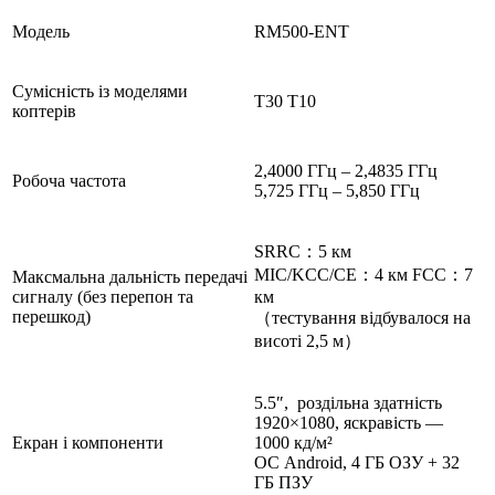
Модель
RM500-ENT
Сумісність із моделями
T30 T10
коптерів
2,4000 ГГц – 2,4835 ГГц
Робоча частота
5,725 ГГц – 5,850 ГГц
SRRC：5 км
MIC/KCC/CE：4 км FCC：7
Максмальна дальність передачі
сигналу (без перепон та
км
перешкод)
（тестування відбувалося на
висоті 2,5 м）
5.5″, роздільна здатність
1920×1080, яскравість —
Екран і компоненти
1000 кд/м²
ОС Android, 4 ГБ ОЗУ + 32
ГБ ПЗУ