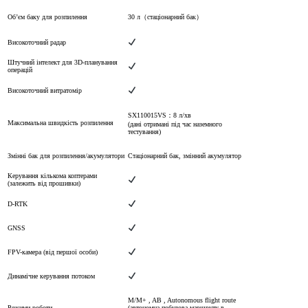
Об’єм баку для розпилення
30 л（стаціонарний бак）
Високоточний радар
Штучний інтелект для 3D-планування
операцій
Високоточний витратомір
SX110015VS：8 л/хв
Максимальна швидкість розпилення
(дані отримані під час наземного
тестування)
Змінні бак для розпилення/акумулятори
Стаціонарний бак, змінний акумулятор
Керування кількома коптерами
(залежить від прошивки)
D-RTK
GNSS
FPV-камера (від першої особи)
Динамічне керування потоком
M/M+ , AB , Autonomous flight route
Режими роботи
(автономна побудова маршруту в