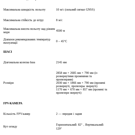
Максимальна швидкість польоту
10 м/с (сильний сигнал GNSS)
Максимальна стійкість до вітру
8 м/с
Максимальна висота польоту над рівнем
4500 м
моря
Діапазон рекомендованих температур
0 – 45°C
екплуатації
ШАСІ
Діагональна колесна база
2145 мм
2858 мм × 2685 мм × 790 мм (із
розвернутими променями та
пропелерами)
Розміри
2030 мм × 1866 мм × 790 мм (промені
розвернуті, пропелеры звернуті)
1170 мм × 670 мм × 857 мм (промені та
пропелери звернуті)
FPV-КАМЕРА
Кількість FPV-камер
2 — передня і задня
Горизонтальний: 82°，Вертикальний:
Кут огляду
129°