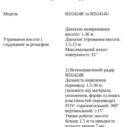
Модель
RD2424R та RD2414U
Діапазон вимірювання
висоти: 1-30 м
Утримання висоти і
Діапазон утримання висоти:
слідування за рельєфом
1.5-15 м
Максимальний нахил
поверхності: 35°
1) Всенаправлений радар
RD2424R
Дальність виявлення
перешкод: 1,5-30 м
(залежить від матеріала,
положення, форми та інших
властивостей перешкоди)
FOV: горизонтальний: 360°
вертикальний: ±15°
Умови роботи: висота
більше 1,5 м та швидкість
польоту менше 7 м/с.