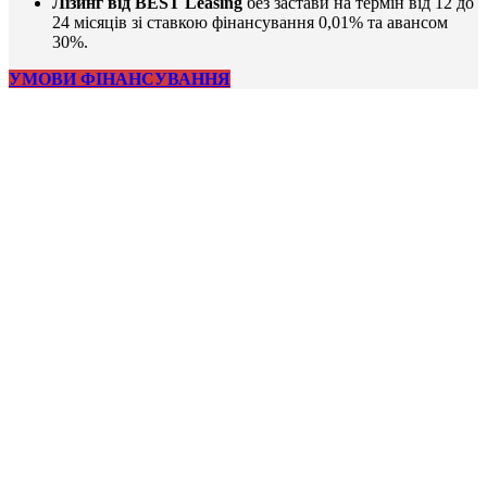
Лізинг від BEST Leasing
без застави на термін від 12 до
24 місяців зі ставкою фінансування 0,01% та авансом
30%.
УМОВИ ФІНАНСУВАННЯ
Сервісне обслуговування
Iнженери рекомендованого сервісного центру DJI |
QUADRO.service пройшли необхідні тренінги та єдині в
Україні отримали сертифікацію компанії DJI на
проведення ремонтних робіт і технічного обслуговування
сільськогосподарських коптерів.
У сезон для аграріїв неприпустимі простої, тому ремонт
проводитиметься за 48 годин після надходження коптера
в наш сервісний центр.
Гарантійний ресурс батареї зріс до 1000 циклів. Цього
достатньо для повноцінного робочого сезону без
додаткових витрат.
Регулярне сервісне обслуговування з використанням
оригінальних запасних частин — запорука довгої та
продуктивної експлуатації коптера.