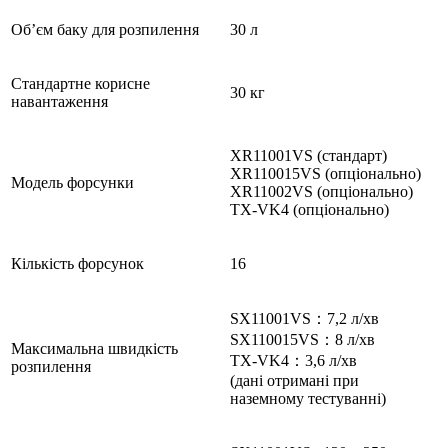
Об’єм баку для розпилення
30 л
Стандартне корисне
30 кг
навантаження
XR11001VS (стандарт)
XR110015VS (опціонально)
Модель форсунки
XR11002VS (опціонально)
TX-VK4 (опціонально)
Кількість форсунок
16
SX11001VS：7,2 л/хв
SX110015VS：8 л/хв
Максимальна швидкість
TX-VK4：3,6 л/хв
розпилення
(дані отримані при
наземному тестуванні)