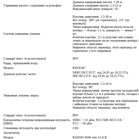
Діапазон вимірювання висоти: 1-30 м
Утримання висоти і слідування за рельєфом
Діапазон утримання висоти: 1,5-15 м
Максимальний нахил поверхні: 35°
Відстань виявлення: 1,5-30 м
Кут огляду: 360° (по горизонталі), ±15° (по
вертикалі)
Умови використання: Відносна висота польоту
коптера — більше 1,5 м, швидкість — менше 7
Система уникнення зіткнень
м/с
Безпечна відстань: 2,5 м (відстань між кінцем
лопаті та перешкодою після гальмування коптера і
стабільного зависання)
Напрямок обльоту перешкод: обліт перешкод по
горизонталі у всіх напрямках
Стандарт пило- та вологозахисту
IP67
Радар, спрямований вгору
Модель
RD2414U
SRRC/NCC/FCC: від 24,05 до 24,25 ГГц
Діапазон робочих частот
MIC/KCC/CE: від 24,05 до 24,25 ГГц
Відстань виявлення: 1,5-10 м
Кут огляду: 80°
Умови використання: коптер пролітає на відносній
відстані більше 1,5 м в режимах зльоту, посадки і
Уникнення зіткнень зверху
набору висоти по маршруту
Безпечна відстань: 2 м (відстань між перешкодою
і найвищою точкою на вершині коптера)
Напрямок обльоту перешкод: над коптером
Стандарт пило- та вологозахисту
IP67
Еквівалентна ізотропна випромінювана потужність
SRRC: <13 дБм; NCC/MIC/KCC/CE /
(ЕІВП)
FCC: <20 дБм
Споживана потужність при експлуатації
4 Вт
Акумулятор
Модель
BAX501-9500 мАг-51,8 В