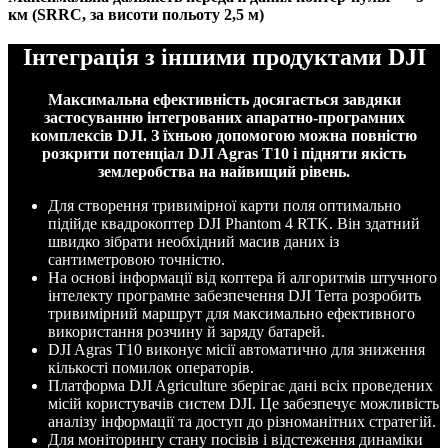
км (SRRC, за висоти польоту 2,5 м)
Інтеграція з іншими продуктами DJI
Максимальна ефективність досягається завдяки
застосуванню інтегрованих апаратно-програмних
комплексів DJI. З їхньою допомогою можна повністю
розкрити потенціал DJI Agras T10 і підняти якість
землеробства на найвищий рівень.
Для створення тривимірної карти поля оптимально
підійде квадрокоптер DJI Phantom 4 RTK. Він здатний
швидко зібрати необхідний масив даних із
сантиметровою точністю.
На основі інформації від коптера й алгоритмів штучного
інтелекту програмне забезпечення DJI Terra розробить
тривимірний маршрут для максимально ефективного
використання розчину й заряду батарей.
DJI Agras T10 виконує місії автоматично для зниження
кількості помилок операторів.
Платформа DJI Agriculture зберігає дані всіх проведених
місій користувачів систем DJI. Це забезпечує можливість
аналізу інформації та доступ до різноманітних стратегій.
Для моніторингу стану посівів і відстеження динаміки