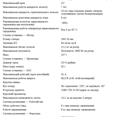
Максимальний крен
15°
Максимальна робоча швидкість польоту
7 м/с
10 м/с (при хороших рівнях сигналів
Максимальна швидкість горизонтального польоту
супутникових систем позиціонування)
Максимальна допустима швидкість вітру
8 м/с
Рекомендована вологість навколишнього
<80%
середовища при експлуатації
Рекомендована робоча температура навколишнього
Від 0 до 45° C
середовища
Силова установка — Мотор
Розмір статора
100×10 мм
Значення KV
84 об/хв на В
Максимальне тягове зусилля
11,2 кг на ротор
Максимальна потужність
Потужність 2000 Вт на ротор
Маса
527 г
Силова установка — Пропелери
Діаметр×крок
33×9 дюймів
Маса (одна лопать)
92 г
Силова установка — ESC
Максимальний робочий струм (постійний)
32 А
Максимальна робоча напруга
60,9 В (14S літій-полімерний)
Курсова камера
Кут огляду
По горизонталі: 129°, по вертикалі: 82°
Роздільна здатність
1280×720 15-30 кадрів за секунду
Курсовий прожектор
Максимальна інтенсивність світла
13,2 лк на відстані 5 метрів
Система розпилення — Робочий бак
Обсяг робочого бака
8 л при повному завантаженні
Робоче навантаження
8 кг при повному завантаженні
Система розпилення — Форсунки