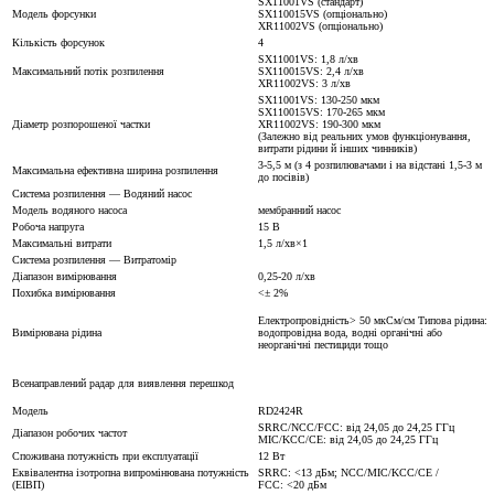
SX11001VS (стандарт)
Модель форсунки
SX110015VS (опціонально)
XR11002VS (опціонально)
Кількість форсунок
4
SX11001VS: 1,8 л/хв
Максимальний потік розпилення
SX110015VS: 2,4 л/хв
XR11002VS: 3 л/хв
SX11001VS: 130-250 мкм
SX110015VS: 170-265 мкм
Діаметр розпорошеної частки
XR11002VS: 190-300 мкм
(Залежно від реальних умов функціонування,
витрати рідини й інших чинників)
3-5,5 м (з 4 розпилювачами і на відстані 1,5-3 м
Максимальна ефективна ширина розпилення
до посівів)
Система розпилення — Водяний насос
Модель водяного насоса
мембранний насос
Робоча напруга
15 В
Максимальні витрати
1,5 л/хв×1
Система розпилення — Витратомір
Діапазон вимірювання
0,25-20 л/хв
Похибка вимірювання
<± 2%
Електропровідність> 50 мкСм/см Типова рідина:
Вимірювана рідина
водопровідна вода, водні органічні або
неорганічні пестициди тощо
Всенаправлений радар для виявлення перешкод
Модель
RD2424R
SRRC/NCC/FCC: від 24,05 до 24,25 ГГц
Діапазон робочих частот
MIC/KCC/CE: від 24,05 до 24,25 ГГц
Споживана потужність при експлуатації
12 Вт
Еквівалентна ізотропна випромінювана потужність
SRRC: <13 дБм; NCC/MIC/KCC/CE /
(ЕІВП)
FCC: <20 дБм