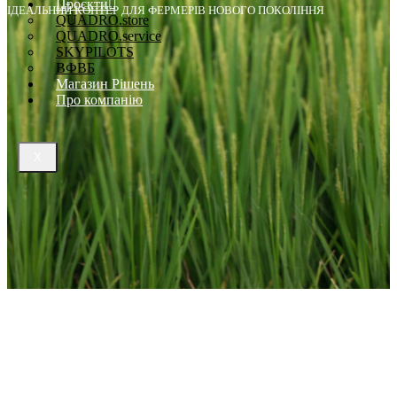
Проєкти
ІДЕАЛЬНИЙ КОПТЕР ДЛЯ ФЕРМЕРІВ НОВОГО ПОКОЛІННЯ
QUADRO.store
QUADRO.service
SKYPILOTS
ВФВБ
Магазин Рішень
Про компанію
X
AGRAS T10