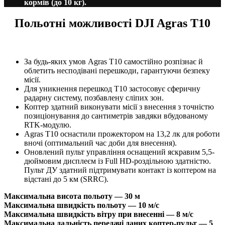
кормів (до 10 кг).
Польотні можливості DJI Agras T10
За будь-яких умов Agras T10 самостійно розпізнає й
облетить несподівані перешкоди, гарантуючи безпеку
місії.
Для уникнення перешкод T10 застосовує сферичну
радарну систему, позбавлену сліпих зон.
Коптер здатний виконувати місії з внесення з точністю
позиціонування до сантиметрів завдяки вбудованому
RTK-модулю.
Agras T10 оснастили прожектором на 13,2 лк для роботи
вночі (оптимальний час доби для внесення).
Оновлений пульт управління оснащений яскравим 5,5-
дюймовим дисплеєм із Full HD-роздільною здатністю.
Пульт ДУ здатний підтримувати контакт із коптером на
відстані до 5 км (SRRC).
Максимальна висота польоту — 30 м
Максимальна швидкість польоту — 10 м/с
Максимальна швидкість вітру при внесенні — 8 м/с
Максимальна дальність передачі даних коптер-пульт — 5