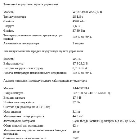
Зовнішній акумулятор пульта управління
Модель
WB37-4920 мАг-7,6 В
Тип акумулятора
2S LiPo
Ємність
4920 мАг
Напруга
7,6 В
Ємність
37,39 Втг
Температура навколишнього середовища при
Від 5 до 40° C
зарядці
Автономність акумулятора
2 години
Інтелектуальний хаб зарядки акумулятора пульта управління
Модель
WCH2
Вхідна напруга
17,3-26,2 В
Вихідна напруга і сила струму
8,7 В і 6 А
Робоча температура навколишнього середовища
Від 5 до 40° C
Адаптер живлення інтелектуального хаба зарядки акумуляторів
Модель
A14-057N1A
Вхідна напруга
Від 100 до 240 В і 50/60 Гц
Вихідна напруга
17,4 В
Номінальна потужність
57 Вт
Система для розкидання 3.0 (10 кг)
Маса системи
3,1 кг
Максимальна площа розкриття
44,6 см²
Застосовувані матеріали
Сухі тверді частинки діаметром від 0,5 до 5 мм
Обсяг ємності для розкидання
12 л
Максимальна внутрішня завантаження бака для
10 кг
розкидання
Стандарт пило- та вологозахисту
IP67