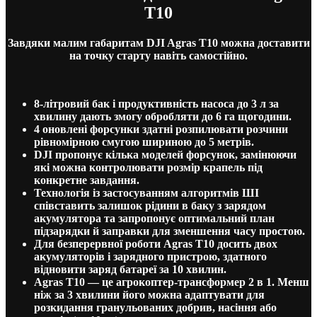
T10
Завдяки малим габаритам DJI Agras T10 можна доставити
на точку старту навіть самостійно.
8-літровий бак і продуктивність насоса до 3 л за
хвилину дають змогу обробляти до 6 га щогодини.
4 оновлені форсунки здатні розпилювати розчини
рівномірною смугою шириною до 5 метрів.
DJI пропонує кілька моделей форсунок, замінюючи
які можна контролювати розмір крапель під
конкретне завдання.
Технологія із застосуванням алгоритмів ШІ
співставить залишок рідини в баку з зарядом
акумулятора та запропонує оптимальний план
підзарядки й заправки для зменшення часу простою.
Для безперервної роботи Agras T10 досить двох
акумуляторів і зарядного пристрою, здатного
відновити заряд батареї за 10 хвилин.
Agras T10 — це агрокоптер-трансформер 2 в 1. Менш
ніж за 3 хвилини його можна адаптувати для
розкидання гранульованих добрив, насіння або