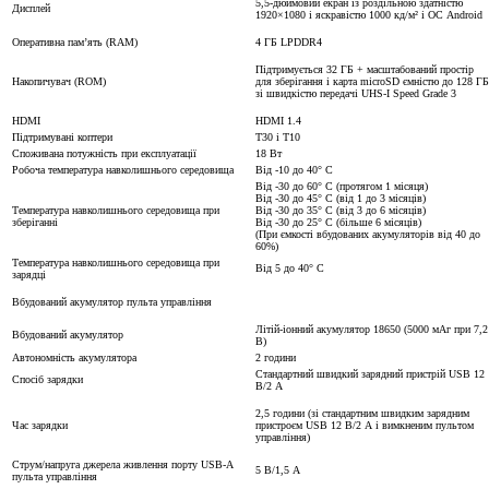
5,5-дюймовий екран із роздільною здатністю
Дисплей
1920×1080 і яскравістю 1000 кд/м² і ОС Android
Оперативна пам’ять (RAM)
4 ГБ LPDDR4
Підтримується 32 ГБ + масштабований простір
Накопичувач (ROM)
для зберігання і карта microSD ємністю до 128 ГБ
зі швидкістю передачі UHS-I Speed ​​Grade 3
HDMI
HDMI 1.4
Підтримувані коптери
T30 і T10
Споживана потужність при експлуатації
18 Вт
Робоча температура навколишнього середовища
Від -10 до 40° C
Від -30 до 60° C (протягом 1 місяця)
Від -30 до 45° C (від 1 до 3 місяців)
Температура навколишнього середовища при
Від -30 до 35° C (від 3 до 6 місяців)
зберіганні
Від -30 до 25° C (більше 6 місяців)
(При ємкості вбудованих акумуляторів від 40 до
60%)
Температура навколишнього середовища при
Від 5 до 40° C
зарядці
Вбудований акумулятор пульта управління
Літій-іонний акумулятор 18650 (5000 мАг при 7,2
Вбудований акумулятор
В)
Автономність акумулятора
2 години
Стандартний швидкий зарядний пристрій USB 12
Спосіб зарядки
В/2 А
2,5 години (зі стандартним швидким зарядним
Час зарядки
пристроєм USB 12 В/2 А і вимкненим пультом
управління)
Струм/напруга джерела живлення порту USB-A
5 В/1,5 А
пульта управління