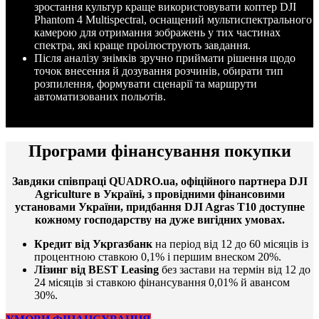
зростання культур краще використовувати коптер DJI
Phantom 4 Multispectral, оснащений мультиспектрального
камерою для отримання зображень у тих частинах
спектра, які краще проілюструють завдання.
Після аналізу знімків зручно приймати рішення щодо
точок внесення й дозування розчинів, обирати тип
розпилення, формувати сценарії та маршрути
автоматизованих польотів.
Програми фінансування покупки
Завдяки співпраці QUADRO.ua, офіційного партнера DJI
Agriculture в Україні, з провідними фінансовими
установами України, придбання DJI Agras T10 доступне
кожному господарству на дуже вигідних умовах.
Кредит від Укргазбанк
на період від 12 до 60 місяців із
процентною ставкою 0,1% і першим внеском 20%.
Лізинг від BEST Leasing
без застави на термін від 12 до
24 місяців зі ставкою фінансування 0,01% й авансом
30%.