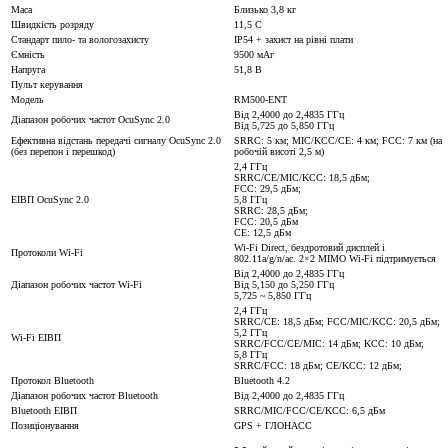
Маса
Близько 3,8 кг
Швидкість розряду
11,5 C
Стандарт пило- та вологозахисту
IP54 + захист на рівні плати
Ємність
9500 мАг
Напруга
51,8 В
Пульт керування
Модель
RM500-ENT
Від 2,4000 до 2,4835 ГГц
Діапазон робочих частот OcuSync 2.0
Від 5,725 до 5,850 ГГц
Ефективна відстань передачі сигналу OcuSync 2.0
SRRC: 5 км; MIC/KCC/CE: 4 км; FCC: 7 км (на
(без перепон і перешкод)
робочій висоті 2,5 м)
2,4 ГГц
SRRC/CE/MIC/KCC: 18,5 дБм;
FCC: 29,5 дБм;
ЕІВП OcuSync 2.0
5,8 ГГц
SRRC: 28,5 дБм;
FCC: 20,5 дБм
CE: 12,5 дБм
Wi-Fi Direct, бездротовий дисплей і
Протоколи Wi-Fi
802.11a/g/n/ac. 2×2 MIMO Wi-Fi підтримується
Від 2,4000 до 2,4835 ГГц
Діапазон робочих частот Wi-Fi
Від 5,150 до 5,250 ГГц
5,725 ~ 5,850 ГГц
2,4 ГГц
SRRC/CE: 18,5 дБм; FCC/MIC/KCC: 20,5 дБм;
5,2 ГГц
Wi-Fi ЕІВП
SRRC/FCC/CE/MIC: 14 дБм; KCC: 10 дБм;
5,8 ГГц
SRRC/FCC: 18 дБм; CE/KCC: 12 дБм;
Протокол Bluetooth
Bluetooth 4.2
Діапазон робочих частот Bluetooth
Від 2,4000 до 2,4835 ГГц
Bluetooth ЕІВП
SRRC/MIC/FCC/CE/KCC: 6,5 дБм
Позиціонування
GPS + ГЛОНАСС