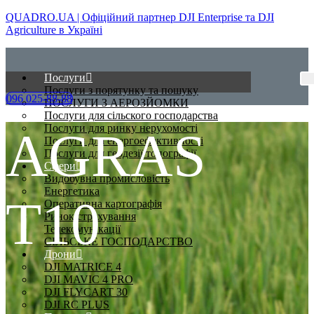
QUADRO.UA | Офіційний партнер DJI Enterprise та DJI
Agriculture в Україні
Послуги
Послуги з порятунку та пошуку
096 025-88-88
ПОСЛУГИ З АЕРОЗЙОМКИ
Послуги для сільского господарства
Послуги для ринку нерухомості
AGRAS
Послуги для енергоефективності
Послуги для геодезії/топографії
Сфери
Видобувна промисловість
Енергетика
T10
Оперативна картографія
Ринок страхування
Телекомунікації
СІЛЬСЬКЕ ГОСПОДАРСТВО
Дрони
DJI MATRICE 4
DJI MAVIC 4 PRO
DJI FLYCART 30
DJI RC PLUS