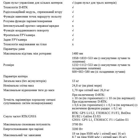
Один пульт управління для кількох коптеров
√ (один пульт для трьох коптерів)
Технологія D-RTK
√
Радіолокаційний модуль, спрямований вгору
√
Функція нанесення точок маршруту польоту
√
Розумна функція паріння/повернення
√
Інтелектуальний прогноз заправки/зарядки
x
Функція координованого повороту
√
Фронтальна FPV-камера
√
Задня FPV-камера
√
Технологія націлювання на гілки
x
Параметры рами
Максимальна відстань між роторами
1480 мм
1958×1833×553 мм (з висунутими лучами та
лопатями)
Розміри
1232×1112×553 мм (з висунутими лучами та
складеними лопатями)
600×665×580 мм (зі складеними лучами)
Параметри коптера
Загальна маса (без акумуляторів)
13 кг
Номінальна злітна маса
24,8 кг (на рівні моря)
Максимальне відношення тяги до маси
1,70 при злітній масі 26,0 кг
При включеному D-RTK:
± 10 см (по горизонталі) і ± 10 см (по вертикалі)
Точність паріння(при хорошому сигналі
При відключеному D-RTK:
супутникових систем позиціонування)
± 0,6 м (по горизонталі) і ± 0,3 м (по вертикалі) (з
включеною функцією радара: ± 0,1 м)
RTK: GPS L1/L2, ГЛОНАСС F1/F2, BeiDou
Смуги частот RTK/GNSS
B1/B2 і Galileo E1/E5
GNSS: GPS L1, ГЛОНАСС F1 і Galileo E1
Максимальна споживана потужність
3700 Вт
Енергоспоживання при парінні
3200 Вт
19 хв (при 9500 мАг і злітній масі 16 кг)
Максимальний час зависання
8,7 хв (при 9500 мАг і злітній масі 26 кг)