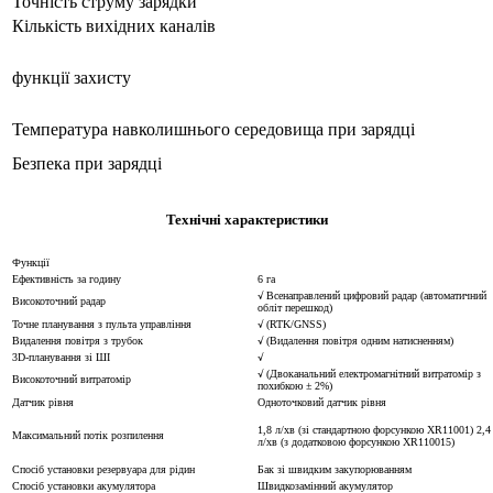
Точність струму зарядки
Кількість вихідних каналів
функції захисту
Температура навколишнього середовища при зарядці
Безпека при зарядці
Технічні характеристики
Функції
Ефективність за годину
6 га
√ Всенаправлений цифровий радар (автоматичний
Високоточний радар
обліт перешкод)
Точне планування з пульта управління
√ (RTK/GNSS)
Видалення повітря з трубок
√ (Видалення повітря одним натисненням)
3D-планування зі ШІ
√
√ (Двоканальний електромагнітний витратомір з
Високоточний витратомір
похибкою ± 2%)
Датчик рівня
Одноточковий датчик рівня
1,8 л/хв (зі стандартною форсункою XR11001) 2,4
Максимальний потік розпилення
л/хв (з додатковою форсункою XR110015)
Спосіб установки резервуара для рідин
Бак зі швидким закупорюванням
Спосіб установки акумулятора
Швидкозамінний акумулятор