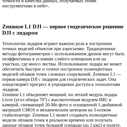
точности и качества данных, получаемых этими
инструментами в небе».
Zenmuse L1 DJI — первое геодезическое решение
DJI с лидаром
Технологии лидаров играют важную роль в построении
точных моделей объектов при аэросъемке. Традиционные
методы фотограмметрии с использованием дронов могут быть
неэффективны в условиях слабого освещения или на
участках, где много листвы. Использование лидара же может
обеспечить быстрое и точное построение полноцветных
моделей облаков точек сложных сооружений. Zenmuse L1 —
первая камера DJI с лидаром для геодезических задач. Она
олицетворяет прогресс в упрощении доступа к технологиям
лидаров.
Zenmuse L1 объединяет мощный, но легкий модуль лидара
Livox (угол обзора 70°) с высокоточным модулем IMU и
камерой, снимающей 20-Мп фото и оснащенной 1-дюймовой
матрицей CMOS и механическим затвором на 3-осевом
стабилизаторе. Zenmuse L1 может создавать полноцветные
модели облаков точек в реальном времени или получать
данные облаков точек большой площади (до 2 км2) в полете.