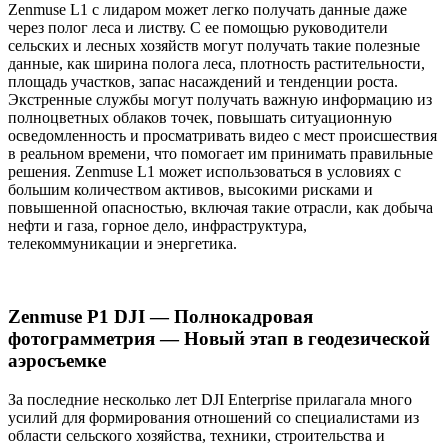
Zenmuse L1 с лидаром может легко получать данные даже
через полог леса и листву. С ее помощью руководители
сельских и лесных хозяйств могут получать такие полезные
данные, как ширина полога леса, плотность растительности,
площадь участков, запас насаждений и тенденции роста.
Экстренные службы могут получать важную информацию из
полноцветных облаков точек, повышать ситуационную
осведомленность и просматривать видео с мест происшествия
в реальном времени, что помогает им принимать правильные
решения. Zenmuse L1 может использоваться в условиях с
большим количеством активов, высокими рисками и
повышенной опасностью, включая такие отрасли, как добыча
нефти и газа, горное дело, инфраструктура,
телекоммуникации и энергетика.
Zenmuse P1 DJI — Полнокадровая
фотограмметрия — Новый этап в геодезической
аэросъемке
За последние несколько лет DJI Enterprise прилагала много
усилий для формирования отношений со специалистами из
области сельского хозяйства, техники, строительства и