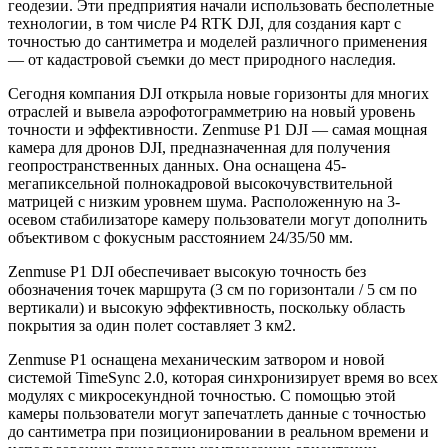
геодезии. Эти предприятия начали использовать бесполетные
технологии, в том числе P4 RTK DJI, для создания карт с
точностью до сантиметра и моделей различного применения
— от кадастровой съемки до мест природного наследия.
Сегодня компания DJI открыла новые горизонты для многих
отраслей и вывела аэрофотограмметрию на новый уровень
точности и эффективности. Zenmuse P1 DJI — самая мощная
камера для дронов DJI, предназначенная для получения
геопространственных данных. Она оснащена 45-
мегапиксельной полнокадровой высокочувствительной
матрицей с низким уровнем шума. Расположенную на 3-
осевом стабилизаторе камеру пользователи могут дополнить
объективом с фокусным расстоянием 24/35/50 мм.
Zenmuse P1 DJI обеспечивает высокую точность без
обозначения точек маршрута (3 см по горизонтали / 5 см по
вертикали) и высокую эффективность, поскольку область
покрытия за один полет составляет 3 км2.
Zenmuse P1 оснащена механическим затвором и новой
системой TimeSync 2.0, которая синхронизирует время во всех
модулях с микросекундной точностью. С помощью этой
камеры пользователи могут запечатлеть данные с точностью
до сантиметра при позиционировании в реальном времени и