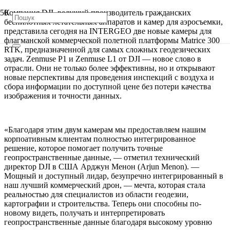
Компания DJI, ведущий производитель гражданских
беспилотных летательных аппаратов и камер для аэросъемки,
представила сегодня на INTERGEO две новые камеры для
флагманской коммерческой полетной платформы Matrice 300
RTK, предназначенной для самых сложных геодезических
задач. Zenmuse P1 и Zenmuse L1 от DJI — новое слово в
отрасли. Они не только более эффективны, но и открывают
новые перспективы для проведения инспекций с воздуха и
сбора информации по доступной цене без потери качества
изображения и точности данных.
«Благодаря этим двум камерам мы предоставляем нашим
корпоативным клиентам полностью интегрированное
решение, которое помогает получить точные
геопространственные данные, — отметил технический
директор DJI в США Арджун Менон (Arjun Menon). —
Мощный и доступный лидар, безупречно интегрированный в
наш лучший коммерческий дрон, — мечта, которая стала
реальностью для специалистов из области геодезии,
картографии и строительства. Теперь они способны по-
новому видеть, получать и интерпретировать
геопространственные данные благодаря высокому уровню