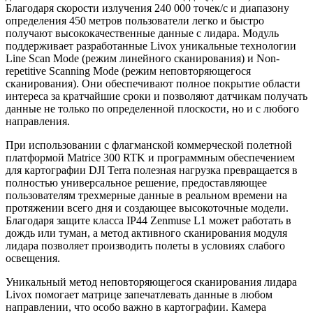
Благодаря скорости излучения 240 000 точек/с и диапазону
определения 450 метров пользователи легко и быстро
получают высококачественные данные с лидара. Модуль
поддерживает разработанные Livox уникальные технологии
Line Scan Mode (режим линейного сканирования) и Non-
repetitive Scanning Mode (режим неповторяющегося
сканирования). Они обеспечивают полное покрытие области
интереса за кратчайшие сроки и позволяют датчикам получать
данные не только по определенной плоскости, но и с любого
направления.
При использовании с флагманской коммерческой полетной
платформой Matrice 300 RTK и программным обеспечением
для картографии DJI Terra полезная нагрузка превращается в
полностью универсальное решение, предоставляющее
пользователям трехмерные данные в реальном времени на
протяжении всего дня и создающее высокоточные модели.
Благодаря защите класса IP44 Zenmuse L1 может работать в
дождь или туман, а метод активного сканирования модуля
лидара позволяет производить полеты в условиях слабого
освещения.
Уникальный метод неповторяющегося сканирования лидара
Livox помогает матрице запечатлевать данные в любом
направлении, что особо важно в картографии. Камера