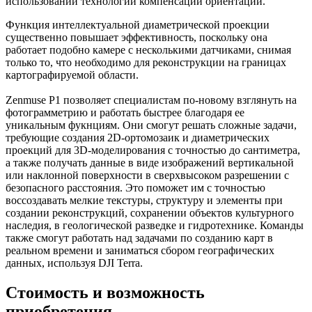
использовании технологии компенсации ориентации.
Функция интеллектуальной диаметрической проекции
существенно повышает эффективность, поскольку она
работает подобно камере с несколькими датчиками, снимая
только то, что необходимо для реконструкции на границах
картографируемой области.
Zenmuse P1 позволяет специалистам по-новому взглянуть на
фотограмметрию и работать быстрее благодаря ее
уникальным фукнциям. Они смогут решать сложные задачи,
требующие создания 2D-ортомозаик и диаметрических
проекций для 3D-моделирования с точностью до сантиметра,
а также получать данные в виде изображений вертикальной
или наклонной поверхности в сверхвысоком разрешении с
безопасного расстояния. Это поможет им с точностью
воссоздавать мелкие текстуры, структуру и элементы при
создании реконструкций, сохранении объектов культурного
наследия, в геологической разведке и гидротехнике. Команды
также смогут работать над задачами по созданию карт в
реальном времени и заниматься сбором географических
данных, используя DJI Terra.
Стоимость и возможность
приобретения