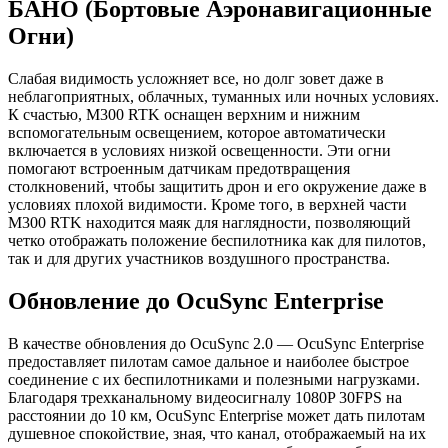
БАНО (Бортовые Аэронавигационные
Огни)
Слабая видимость усложняет все, но долг зовет даже в
неблагоприятных, облачных, туманных или ночных условиях.
К счастью, M300 RTK оснащен верхним и нижним
вспомогательным освещением, которое автоматически
включается в условиях низкой освещенности. Эти огни
помогают встроенным датчикам предотвращения
столкновений, чтобы защитить дрон и его окружение даже в
условиях плохой видимости. Кроме того, в верхней части
M300 RTK находится маяк для наглядности, позволяющий
четко отображать положение беспилотника как для пилотов,
так и для других участников воздушного пространства.
Обновление до OcuSync Enterprise
В качестве обновления до OcuSync 2.0 — OcuSync Enterprise
предоставляет пилотам самое дальное и наиболее быстрое
соединение с их беспилотниками и полезными нагрузками.
Благодаря трехканальному видеосигналу 1080P 30FPS на
расстоянии до 10 км, OcuSync Enterprise может дать пилотам
душевное спокойствие, зная, что канал, отображаемый на их