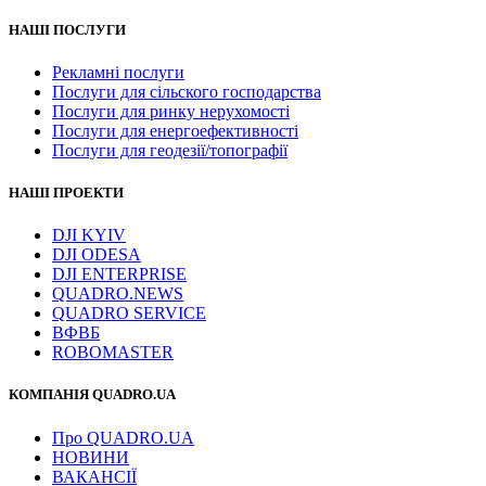
НАШІ ПОСЛУГИ
Рекламні послуги
Послуги для сільского господарства
Послуги для ринку нерухомості
Послуги для енергоефективності
Послуги для геодезії/топографії
НАШІ ПРОЕКТИ
DJI KYIV
DJI ODESA
DJI ENTERPRISE
QUADRO.NEWS
QUADRO SERVICE
ВФВБ
ROBOMASTER
КОМПАНІЯ QUADRO.UA
Про QUADRO.UA
НОВИНИ
ВАКАНСІЇ