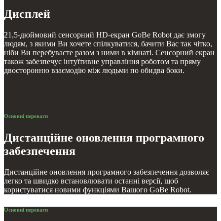
Дисплей
21,5-дюймовий сенсорний HD-екран GoBe Robot дає змогу
людям, з якими Ви хочете спілкуватися, бачити Вас так чітко,
ніби Ви перебуваєте разом з ними в кімнаті. Сенсорний екран
також забезпечує інтуїтивне управління роботом та пряму
двосторонню взаємодію між людьми по обидва боки.
Основні переваги
Дистанційне оновлення програмного
забезпечення
Дистанційне оновлення програмного забезпечення дозволяє
легко та швидко встановлювати останні версії, щоб
користуватися новими функціями Вашого GoBe Robot.
Основні переваги