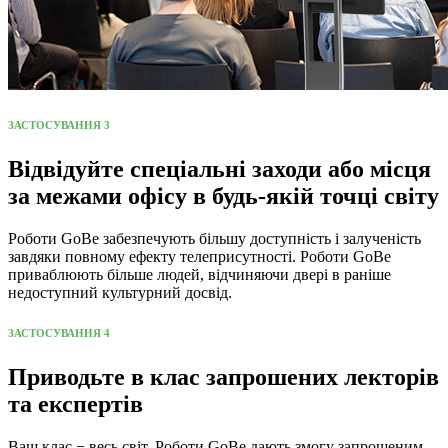
ЗАСТОСУВАННЯ 3
Відвідуйте спеціальні заходи або місця
за межами офісу в будь-якій точці світу
Роботи GoBe забезпечують більшу доступність і залученість
завдяки повному ефекту телеприсутності. Роботи GoBe
приваблюють більше людей, відчиняючи двері в раніше
недоступний культурний досвід.
ЗАСТОСУВАННЯ 4
Приводьте в клас запрошених лекторів
та експертів
Ваш клас − весь світ. Роботи GoBe дають змогу запрошеним