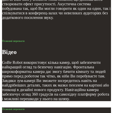
створювати ефект присутності. Акустична система
побудована так, щоб Ви могли говорити як один на один, так і
спілкуватися в конференц-залах чи невеликих аудиторіях без
додаткового посилення звуку.
Основні переваги
Відео
GoBe Robot використовує кілька камер, щоб забезпечити
найкращий огляд та безпечну навігацію. Фронтальна
широкоформатна камера дає змогу бачити кімнату та людей
прямо перед роботом так чітко, як ніби Ви перебуваєте там.
Завдяки зум-камері Ви зможете зосередитись навіть на
найдрібніших деталях, таких як мазки пензлем на картині або
тонкощі в дизайні нового продукту. Навігаційна камера
забезпечує огляд 360 градусів на самохідну платформу робота
і можливі перешкоди у нього на шляху.
Основні переваги