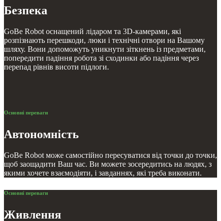
Безпека
GoBe Robot оснащений лідаром та 3D-камерами, які
розпізнають перешкоди, люки і технічні отвори на Вашому
шляху. Вони допоможуть уникнути зіткнень із предметами,
попередити падіння робота зі сходинки або падіння через
перепад рівнів висоти підлоги.
Основні переваги
Автономність
GoBe Robot може самостійно пересуватися від точки до точки,
щоб заощадити Ваш час. Ви можете зосередитись на людях, з
якими хочете взаємодіяти, і завданнях, які треба виконати.
Основні переваги
Живлення