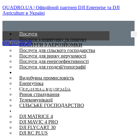
QUADRO.UA | Офіційний партнер DJI Enterprise та DJI
Agriculture в Україні
Послуги
Послуги з порятунку та пошуку
096 025-88-88
ПОСЛУГИ З АЕРОЗЙОМКИ
Послуги для сільского господарства
Послуги для ринку нерухомості
Послуги для енергоефективності
Послуги для геодезії/топографії
Сфери
Видобувна промисловість
Енергетика
Присутність. Де завгодно. У будь-який
Оперативна картографія
час.
Ринок страхування
Телекомунікації
СІЛЬСЬКЕ ГОСПОДАРСТВО
Роботи GoBe.
Дрони
DJI MATRICE 4
DJI MAVIC 4 PRO
DJI FLYCART 30
DJI RC PLUS