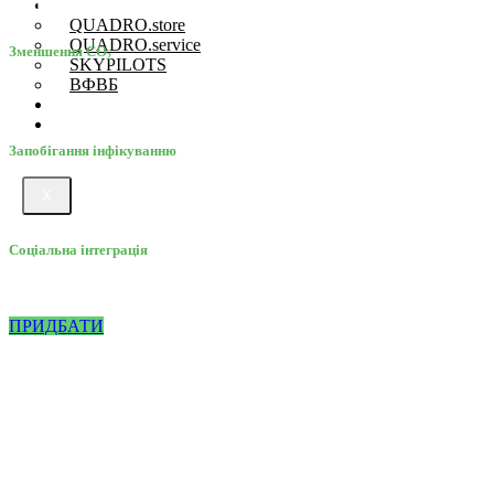
Навіщо використовувати роботів GoBe?
Проєкти
QUADRO.store
QUADRO.service
Зменшення CO₂
SKYPILOTS
ВФВБ
Магазин Рішень
Про компанію
Запобігання інфікуванню
X
Cоціальна інтеграція
ПРИДБАТИ