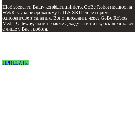
Щоб зберегти Вашу конфіденційність, GoBe Robot працює на
WebRTC, зашифрованому DTLS-SRTP через пряме
однорангове з’єднання. Воно проходить через GoBe Robots
Media Gateway, який не може декодувати потік, оскільки ключі
є лише у Вас і робота.
GoBe Robots − ідеальний командний
гравець у різних галузях
ПРИДБАТИ