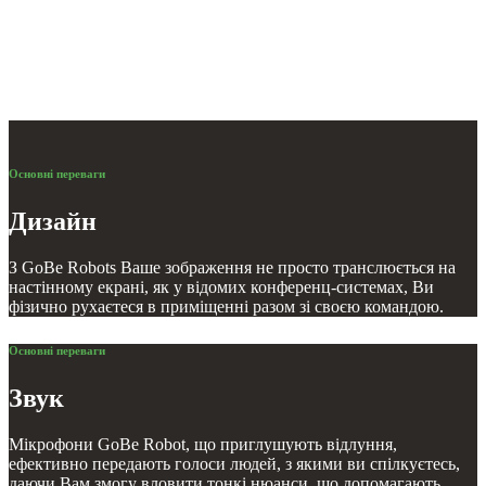
Основні переваги
Дизайн
З GoBe Robots Ваше зображення не просто транслюється на
настінному екрані, як у відомих конференц-системах, Ви
фізично рухаєтеся в приміщенні разом зі своєю командою.
Основні переваги
Звук
Мікрофони GoBe Robot, що приглушують відлуння,
ефективно передають голоси людей, з якими ви спілкуєтесь,
даючи Вам змогу вловити тонкі нюанси, що допомагають