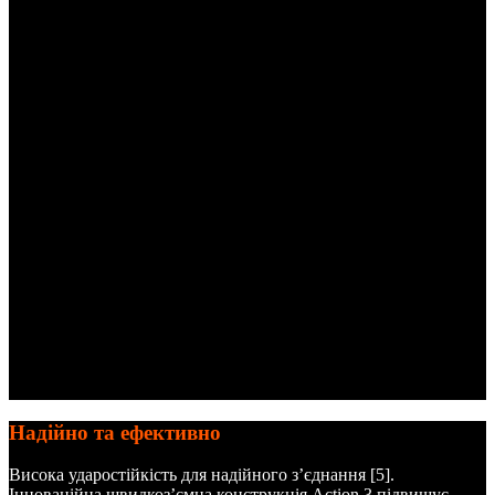
Надійно та ефективно
Висока ударостійкість для надійного з’єднання [5].
Інноваційна швидкоз’ємна конструкція Action 3 підвищує