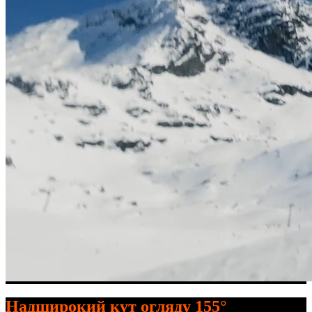
Надширокий кут огляду 155°