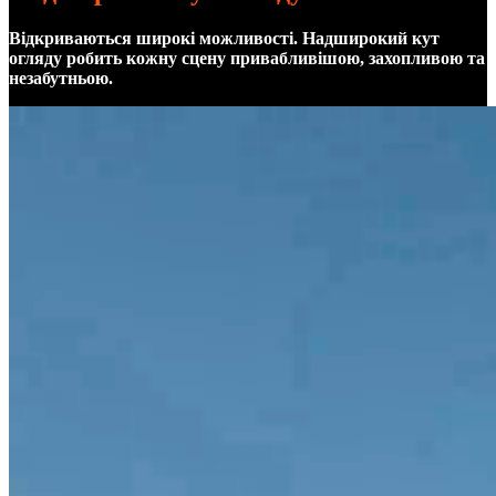
Відкриваються широкі можливості. Надширокий кут
огляду робить кожну сцену привабливішою, захопливою та
незабутньою.