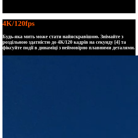
4K/120fps
Будь-яка мить може стати найяскравішою. Знімайте з
роздільною здатністю до 4K/120 кадрів на секунду [4] та
фіксуйте події в динаміці з неймовірно плавними деталями.