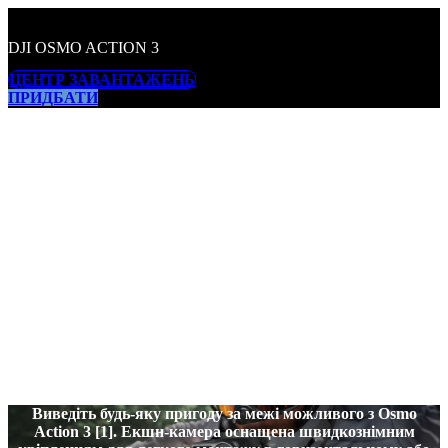
DJI OSMO ACTION 3
ЦЕНТР ЗАВАНТАЖЕНЬ
ПРИДБАТИ
Перетнути межу
Виведіть будь-яку пригоду за межі можливого з Osmo
Action 3 [1]. Екшн-камера оснащена швидкознімним