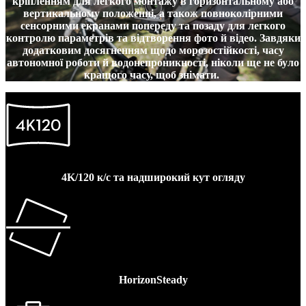
кріпленням для легкого монтажу в горизонтальному або
вертикальному положенні, а також повноколірними
сенсорними екранами попереду та позаду для легкого
контролю параметрів та відтворення фото й відео. Завдяки
додатковим досягненням щодо морозостійкості, часу
автономної роботи й водонепроникності, ніколи ще не було
кращого часу, щоб знімати.
4K/120 к/с та надширокий кут огляду
HorizonSteady